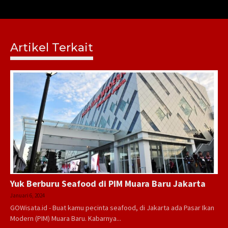
Artikel Terkait
Yuk Berburu Seafood di PIM Muara Baru Jakarta
Januari 6, 2024
GOWisata.id - Buat kamu pecinta seafood, di Jakarta ada Pasar Ikan
Modern (PIM) Muara Baru. Kabarnya...