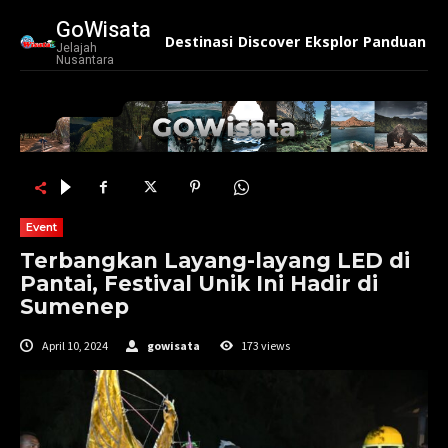
GoWisata
Destinasi
Discover
Eksplor
Panduan
Ko
Jelajah
Nusantara
Event
Terbangkan Layang-layang LED di
Pantai, Festival Unik Ini Hadir di
Sumenep
April 10, 2024
gowisata
173
views