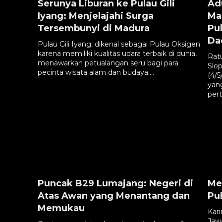
Serunya Liburan ke Pulau Gili
Ad
Iyang: Menjelajahi Surga
Ma
Tersembunyi di Madura
Pul
Da
Pulau Gili Iyang, dikenal sebagai Pulau Oksigen
karena memiliki kualitas udara terbaik di dunia,
Rat
menawarkan petualangan seru bagi para
Slo
pecinta wisata alam dan budaya....
(4/5/2024). Sela
yan
pert
Puncak B29 Lumajang: Negeri di
Me
Atas Awan yang Menantang dan
Pu
Memukau
Kari
Jaw