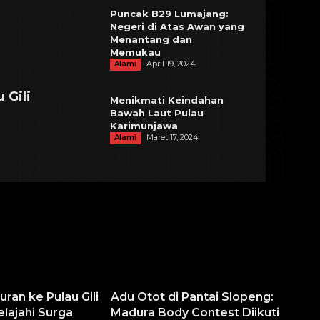
Puncak B29 Lumajang:
Negeri di Atas Awan yang
Menantang dan
Memukau
April 19, 2024
Alami
 Gili
Menikmati Keindahan
a
Bawah Laut Pulau
Karimunjawa
Maret 17, 2024
Alami
uran ke Pulau Gili
Adu Otot di Pantai Slopeng:
elajahi Surga
Madura Body Contest Diikuti