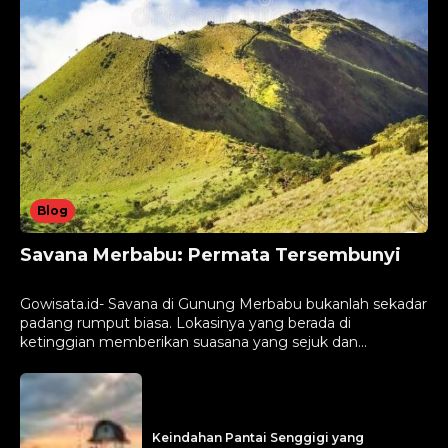
Blog
Savana Merbabu: Permata Tersembunyi
Agustus 16, 2024
Gowisata.id- Savana di Gunung Merbabu bukanlah sekadar
padang rumput biasa. Lokasinya yang berada di
ketinggian memberikan suasana yang sejuk dan...
Keindahan Pantai Senggigi yang