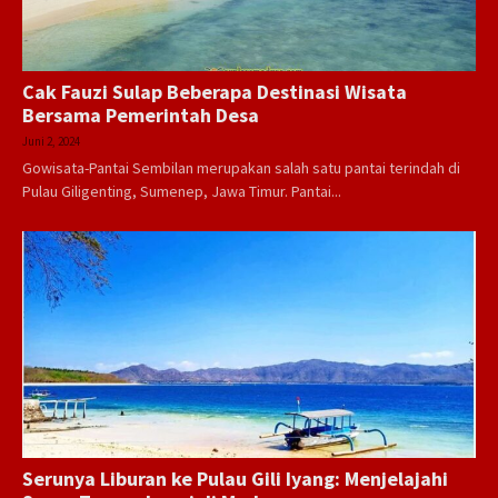
Cak Fauzi Sulap Beberapa Destinasi Wisata
Bersama Pemerintah Desa
Juni 2, 2024
Gowisata-Pantai Sembilan merupakan salah satu pantai terindah di
Pulau Giligenting, Sumenep, Jawa Timur. Pantai...
Serunya Liburan ke Pulau Gili Iyang: Menjelajahi