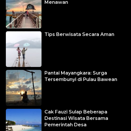
Menawan
Tips Berwisata Secara Aman
Pantai Mayangkara: Surga
Tersembunyi di Pulau Bawean
Cak Fauzi Sulap Beberapa
Destinasi Wisata Bersama
Pemerintah Desa