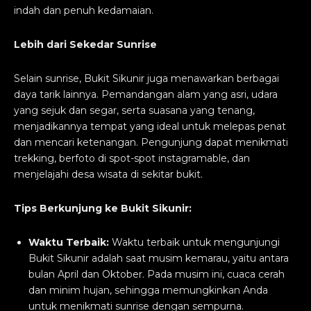
indah dan penuh kedamaian.
Lebih dari Sekedar Sunrise
Selain sunrise, Bukit Sikunir juga menawarkan berbagai
daya tarik lainnya. Pemandangan alam yang asri, udara
yang sejuk dan segar, serta suasana yang tenang,
menjadikannya tempat yang ideal untuk melepas penat
dan mencari ketenangan. Pengunjung dapat menikmati
trekking, berfoto di spot-spot instagramable, dan
menjelajahi desa wisata di sekitar bukit.
Tips Berkunjung ke Bukit Sikunir:
Waktu Terbaik:
Waktu terbaik untuk mengunjungi
Bukit Sikunir adalah saat musim kemarau, yaitu antara
bulan April dan Oktober. Pada musim ini, cuaca cerah
dan minim hujan, sehingga memungkinkan Anda
untuk menikmati sunrise dengan sempurna.