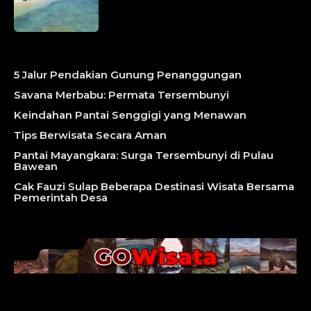
5 Jalur Pendakian Gunung Penanggungan
Savana Merbabu: Permata Tersembunyi
Keindahan Pantai Senggigi yang Menawan
Tips Berwisata Secara Aman
Pantai Mayangkara: Surga Tersembunyi di Pulau
Bawean
Cak Fauzi Sulap Beberapa Destinasi Wisata Bersama
Pemerintah Desa