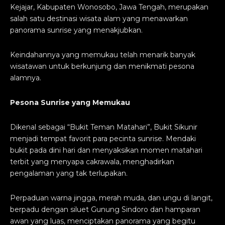
Kejajar, Kabupaten Wonosobo, Jawa Tengah, merupakan
salah satu destinasi wisata alam yang menawarkan
panorama sunrise yang menakjubkan.
Keindahannya yang memukau telah menarik banyak
wisatawan untuk berkunjung dan menikmati pesona
alamnya.
Pesona Sunrise yang Memukau
Dikenal sebagai “Bukit Teman Matahari”, Bukit Sikunir
menjadi tempat favorit para pecinta sunrise. Mendaki
bukit pada dini hari dan menyaksikan momen matahari
terbit yang menyapa cakrawala, menghadirkan
pengalaman yang tak terlupakan.
Perpaduan warna jingga, merah muda, dan ungu di langit,
berpadu dengan siluet Gunung Sindoro dan hamparan
awan yang luas, menciptakan panorama yang begitu