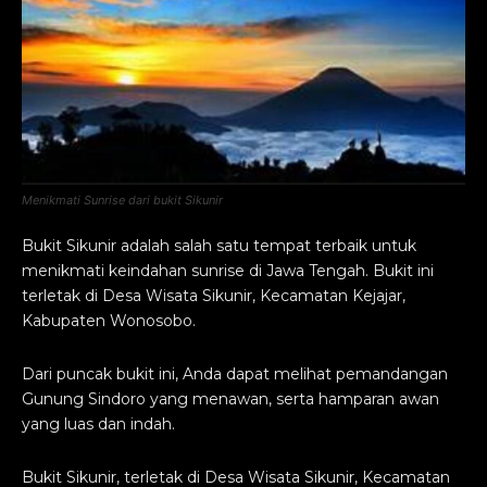
Menikmati Sunrise dari bukit Sikunir
Bukit Sikunir adalah salah satu tempat terbaik untuk
menikmati keindahan sunrise di Jawa Tengah. Bukit ini
terletak di Desa Wisata Sikunir, Kecamatan Kejajar,
Kabupaten Wonosobo.
Dari puncak bukit ini, Anda dapat melihat pemandangan
Gunung Sindoro yang menawan, serta hamparan awan
yang luas dan indah.
Bukit Sikunir, terletak di Desa Wisata Sikunir, Kecamatan