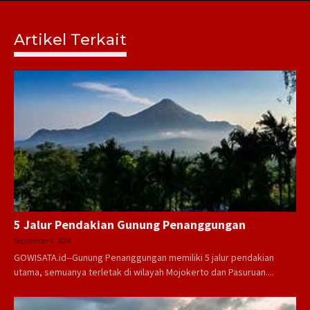
Artikel Terkait
5 Jalur Pendakian Gunung Penanggungan
September 8, 2024
GOWISATA.id--Gunung Penanggungan memiliki 5 jalur pendakian
utama, semuanya terletak di wilayah Mojokerto dan Pasuruan....