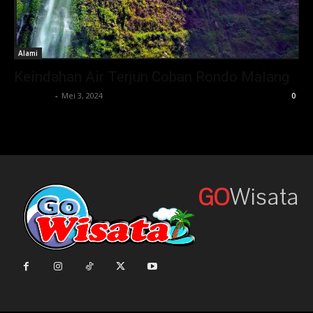
Alami
Keindahan Air Terjun Coban Rondo Malang
gowisata
-
Mei 3, 2024
0
Wisata
GO