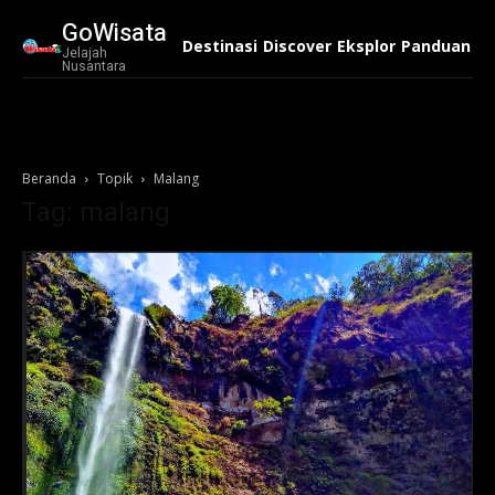
GoWisata
Destinasi
Discover
Eksplor
Panduan
Ko
Jelajah
Nusantara
Beranda
Topik
Malang
Tag: malang